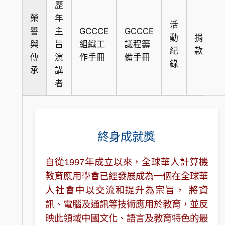
歷
榮
年
活
譽
主
GCCCE
GCCCE
動
捐
與
旨
組織工
議程籌
紀
款
傳
演
作手冊
備手冊
錄
承
講
者
終身成就獎
自從1997年成立以來，全球華人計算機
教育應用學會已經發展成為一個在全球華
人社會中以交流和提升為宗旨， 將資
訊、電腦及通訊等技術應用於教育，並反
映此領域中國文化、語言及教育特色的最