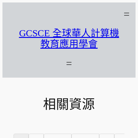
跳
至
主
要
GCSCE 全球華人計算機
內
教育應用學會
容
相關資源